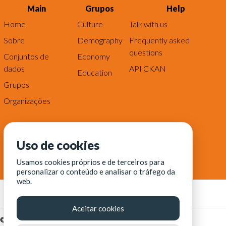
Main
Grupos
Help
Home
Culture
Talk with us
Sobre
Demography
Frequently asked
questions
Conjuntos de
Economy
dados
API CKAN
Education
Grupos
Organizações
Uso de cookies
Usamos cookies próprios e de terceiros para
personalizar o conteúdo e analisar o tráfego da
web.
Aceitar cookies
© Fortaleza Digital || CITINOVA - Fundação de Ciência,