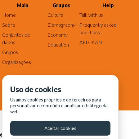
Main
Grupos
Help
Home
Culture
Talk with us
Sobre
Demography
Frequently asked
questions
Conjuntos de
Economy
dados
API CKAN
Education
Grupos
Organizações
Uso de cookies
Usamos cookies próprios e de terceiros para
personalizar o conteúdo e analisar o tráfego da
web.
Aceitar cookies
© Fortaleza Digital || CITINOVA - Fundação de Ciência,