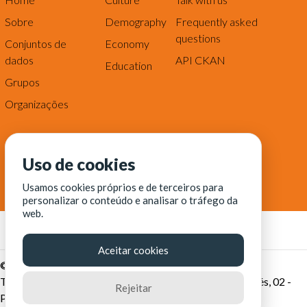
Sobre
Demography
Frequently asked
questions
Conjuntos de
Economy
dados
API CKAN
Education
Grupos
Organizações
Uso de cookies
Usamos cookies próprios e de terceiros para
personalizar o conteúdo e analisar o tráfego da
web.
Aceitar cookies
© Fortaleza Digital || CITINOVA - Fundação de Ciência,
Tecnologia e Inovação de Fortaleza - Rua dos Tremembés, 02 -
Rejeitar
Praia de Iracema - Fortaleza-CE