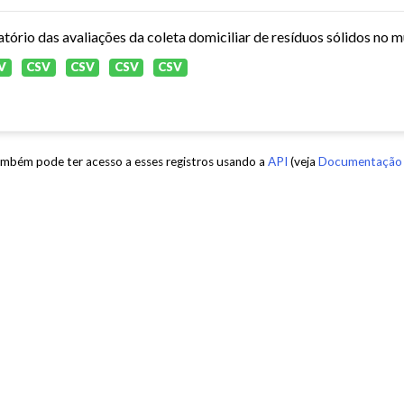
atório das avaliações da coleta domiciliar de resíduos sólidos no 
V
CSV
CSV
CSV
CSV
mbém pode ter acesso a esses registros usando a
API
(veja
Documentação 