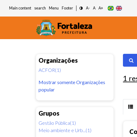
Main content
search
Menu
Footer
A-
A
A+
Organizações
ACFOR(1)
1
re
Mostrar somente Organizações
popular
Grupos
Gestão Pública(1)
Meio ambiente e Urb...(1)
Co