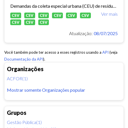
Demandas da coleta especial urbana (CEU) de resíduos sólidos no município de Fortaleza.
Ver mais
CSV
CSV
CSV
CSV
CSV
CSV
CSV
CSV
CSV
Atualização:
08/07/2025
Você também pode ter acesso a esses registros usando a
API
(veja
Documentação da API
).
Organizações
ACFOR(1)
Mostrar somente Organizações popular
Grupos
Gestão Pública(1)