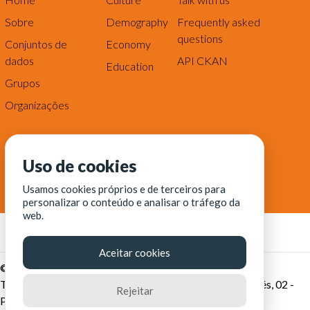
Sobre
Demography
Frequently asked
questions
Conjuntos de
Economy
dados
API CKAN
Education
Grupos
Organizações
Uso de cookies
Usamos cookies próprios e de terceiros para
personalizar o conteúdo e analisar o tráfego da
web.
Aceitar cookies
© Fortaleza Digital || CITINOVA - Fundação de Ciência,
Tecnologia e Inovação de Fortaleza - Rua dos Tremembés, 02 -
Rejeitar
Praia de Iracema - Fortaleza-CE