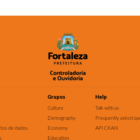
Grupos
Help
Culture
Talk with us
Demography
Frequently asked qu
tos de dados
Economy
API CKAN
s
Education