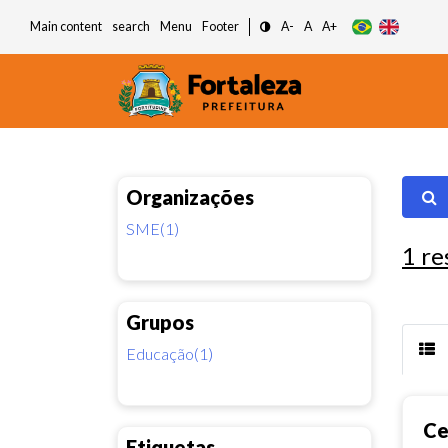
Main content
search
Menu
Footer
A-
A
A+
Organizações
SME(1)
1
re
Grupos
Educação(1)
Ce
Etiquetas