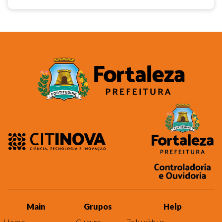
Main
Grupos
Help
Home
Culture
Talk with us