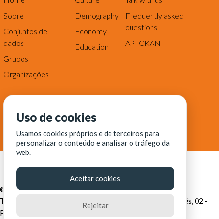
Sobre
Demography
Frequently asked
questions
Conjuntos de
Economy
dados
API CKAN
Education
Grupos
Organizações
Uso de cookies
Usamos cookies próprios e de terceiros para
personalizar o conteúdo e analisar o tráfego da
web.
Aceitar cookies
© Fortaleza Digital || CITINOVA - Fundação de Ciência,
Tecnologia e Inovação de Fortaleza - Rua dos Tremembés, 02 -
Rejeitar
Praia de Iracema - Fortaleza-CE