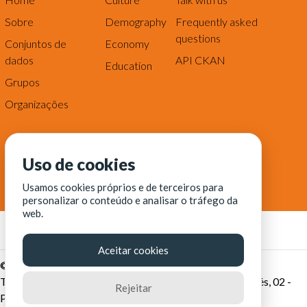
Sobre
Demography
Frequently asked
questions
Conjuntos de
Economy
dados
API CKAN
Education
Grupos
Organizações
Uso de cookies
Usamos cookies próprios e de terceiros para
personalizar o conteúdo e analisar o tráfego da
web.
Aceitar cookies
© Fortaleza Digital || CITINOVA - Fundação de Ciência,
Tecnologia e Inovação de Fortaleza - Rua dos Tremembés, 02 -
Rejeitar
Praia de Iracema - Fortaleza-CE