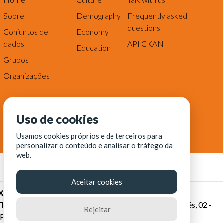
Sobre
Demography
Frequently asked
questions
Conjuntos de
Economy
dados
API CKAN
Education
Grupos
Organizações
Uso de cookies
Usamos cookies próprios e de terceiros para
personalizar o conteúdo e analisar o tráfego da
web.
Aceitar cookies
© Fortaleza Digital || CITINOVA - Fundação de Ciência,
Tecnologia e Inovação de Fortaleza - Rua dos Tremembés, 02 -
Rejeitar
Praia de Iracema - Fortaleza-CE