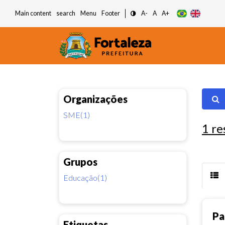
Main content
search
Menu
Footer
A-
A
A+
Organizações
SME(1)
1
re
Grupos
Educação(1)
Pa
Etiquetas