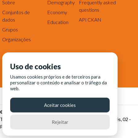
Sobre
Demography
Frequently asked
questions
Conjuntos de
Economy
dados
API CKAN
Education
Grupos
Organizações
Uso de cookies
Usamos cookies próprios e de terceiros para
personalizar o conteúdo e analisar o tráfego da
web.
Aceitar cookies
© Fortaleza Digital || CITINOVA - Fundação de Ciência,
Tecnologia e Inovação de Fortaleza - Rua dos Tremembés, 02 -
Rejeitar
Praia de Iracema - Fortaleza-CE