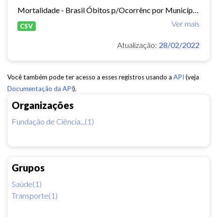
Mortalidade - Brasil Óbitos p/Ocorrênc por Município e Ano do Óbito Causa - CID-BR-10: . 104 Acidentes de transporte Período:2010-2019 Taxa municipal de homicídios por cem mil...
Ver mais
CSV
Atualização:
28/02/2022
Você também pode ter acesso a esses registros usando a
API
(veja
Documentação da API
).
Organizações
Fundação de Ciência...(1)
Grupos
Saúde(1)
Transporte(1)