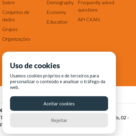
Sobre
Demography
Frequently asked
questions
Conjuntos de
Economy
dados
API CKAN
Education
Grupos
Organizações
Uso de cookies
Usamos cookies próprios e de terceiros para
personalizar o conteúdo e analisar o tráfego da
web.
Aceitar cookies
© Fortaleza Digital || CITINOVA - Fundação de Ciência,
Tecnologia e Inovação de Fortaleza - Rua dos Tremembés, 02 -
Rejeitar
Praia de Iracema - Fortaleza-CE