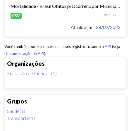
Mortalidade - Brasil Óbitos p/Ocorrênc por Município e Ano do Óbito Causa - CID-BR-10: . 104 Acidentes de transporte Período:2010-2019 Taxa municipal de homicídios por cem mil...
Ver mais
CSV
Atualização:
28/02/2022
Você também pode ter acesso a esses registros usando a
API
(veja
Documentação da API
).
Organizações
Fundação de Ciência...(1)
Grupos
Saúde(1)
Transporte(1)