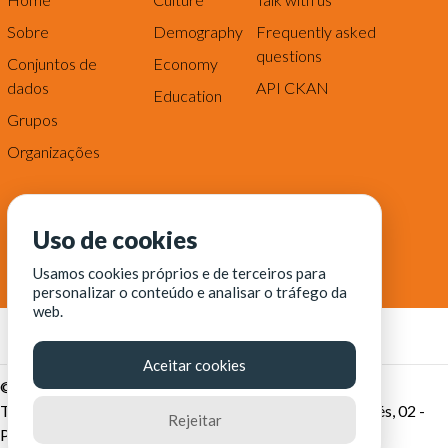
Sobre
Demography
Frequently asked
questions
Conjuntos de
Economy
dados
API CKAN
Education
Grupos
Organizações
Uso de cookies
Usamos cookies próprios e de terceiros para
personalizar o conteúdo e analisar o tráfego da
web.
Aceitar cookies
© Fortaleza Digital || CITINOVA - Fundação de Ciência,
Tecnologia e Inovação de Fortaleza - Rua dos Tremembés, 02 -
Rejeitar
Praia de Iracema - Fortaleza-CE