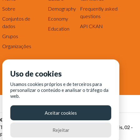
Sobre
Demography
Frequently asked
questions
Conjuntos de
Economy
dados
API CKAN
Education
Grupos
Organizações
Uso de cookies
Usamos cookies próprios e de terceiros para
personalizar o conteúdo e analisar o tráfego da
web.
Aceitar cookies
© Fortaleza Digital || CITINOVA - Fundação de Ciência,
Tecnologia e Inovação de Fortaleza - Rua dos Tremembés, 02 -
Rejeitar
Praia de Iracema - Fortaleza-CE