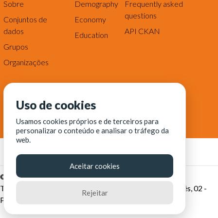
Sobre
Demography
Frequently asked
questions
Conjuntos de
Economy
dados
API CKAN
Education
Grupos
Organizações
Uso de cookies
Usamos cookies próprios e de terceiros para
personalizar o conteúdo e analisar o tráfego da
web.
Aceitar cookies
© Fortaleza Digital || CITINOVA - Fundação de Ciência,
Tecnologia e Inovação de Fortaleza - Rua dos Tremembés, 02 -
Rejeitar
Praia de Iracema - Fortaleza-CE