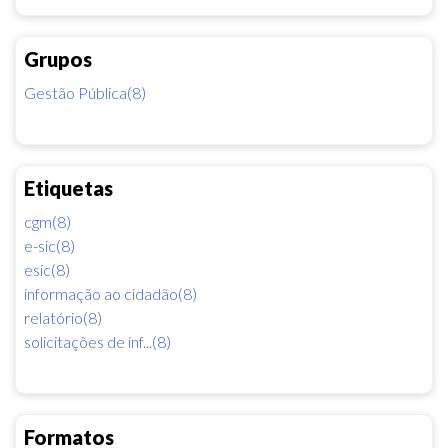
Grupos
Gestão Pública(8)
Etiquetas
cgm(8)
e-sic(8)
esic(8)
informação ao cidadão(8)
relatório(8)
solicitações de inf...(8)
Formatos