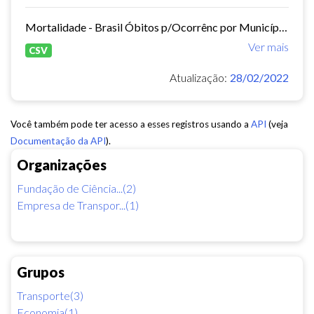
Mortalidade - Brasil Óbitos p/Ocorrênc por Município e Ano do Óbito Causa - CID-BR-10: . 104 Acidentes de transporte Período:2010-2019 Taxa municipal de homicídios por cem mil...
Ver mais
CSV
Atualização:
28/02/2022
Você também pode ter acesso a esses registros usando a
API
(veja
Documentação da API
).
Organizações
Fundação de Ciência...(2)
Empresa de Transpor...(1)
Grupos
Transporte(3)
Economia(1)