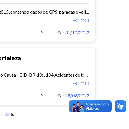
O arquivo contem dados de mobilidade de ônibus do período 11/03/2015, contendo dados de GPS, paradas e validação.
Ver mais
Atualização:
31/10/2022
ortaleza
Mortalidade - Brasil Óbitos p/Ocorrênc por Município e Ano do Óbito Causa - CID-BR-10: . 104 Acidentes de transporte Período:2010-2019 Taxa municipal de homicídios por cem mil...
Ver mais
Atualização:
28/02/2022
da API
).