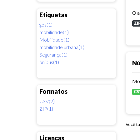
Etiquetas
ZI
gps(1)
mobilidade(1)
Mobilidade(1)
mobilidade urbana(1)
Segurança(1)
ônibus(1)
Nú
Formatos
CS
CSV(2)
ZIP(1)
Você ta
Licenças