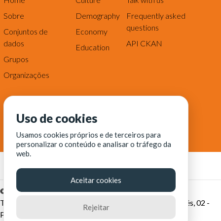
Sobre
Demography
Frequently asked
questions
Conjuntos de
Economy
dados
API CKAN
Education
Grupos
Organizações
Uso de cookies
Usamos cookies próprios e de terceiros para
personalizar o conteúdo e analisar o tráfego da
web.
Aceitar cookies
© Fortaleza Digital || CITINOVA - Fundação de Ciência,
Tecnologia e Inovação de Fortaleza - Rua dos Tremembés, 02 -
Rejeitar
Praia de Iracema - Fortaleza-CE