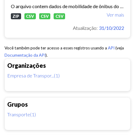
O arquivo contem dados de mobilidade de ônibus do período 11/03/2015, contendo dados de GPS, paradas e validação.
Ver mais
ZIP
CSV
CSV
CSV
Atualização:
31/10/2022
Você também pode ter acesso a esses registros usando a
API
(veja
Documentação da API
).
Organizações
Empresa de Transpor...(1)
Grupos
Transporte(1)