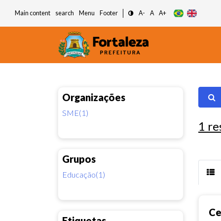
Main content
search
Menu
Footer
A-
A
A+
Organizações
SME(1)
1
re
Grupos
Educação(1)
Ce
Etiquetas