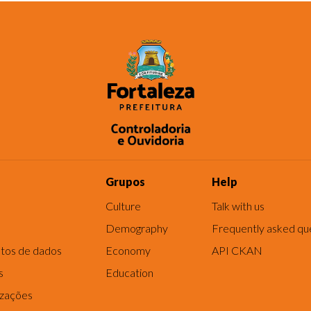
Grupos
Help
Culture
Talk with us
Demography
Frequently asked qu
tos de dados
Economy
API CKAN
s
Education
izações