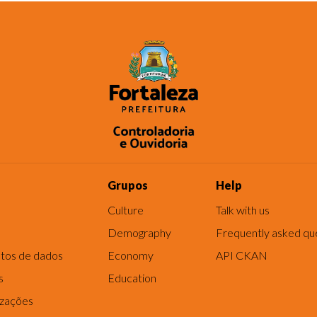
Grupos
Help
Culture
Talk with us
Demography
Frequently asked qu
tos de dados
Economy
API CKAN
s
Education
izações