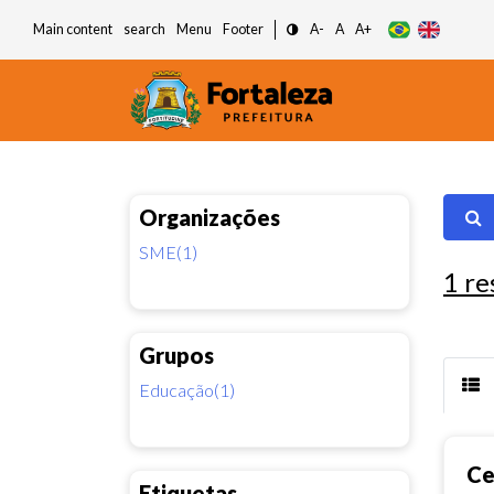
Main content
search
Menu
Footer
A-
A
A+
Organizações
SME(1)
1
re
Grupos
Educação(1)
Ce
Etiquetas