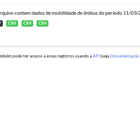
P
CSV
CSV
CSV
mbém pode ter acesso a esses registros usando a
API
(veja
Documentação 