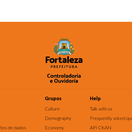
Grupos
Help
Culture
Talk with us
Demography
Frequently asked qu
tos de dados
Economy
API CKAN