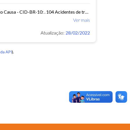
Mortalidade - Brasil Óbitos p/Ocorrênc por Município e Ano do Óbito Causa - CID-BR-10: . 104 Acidentes de transporte Período:2010-2019 Taxa municipal de homicídios por cem mil...
Ver mais
Atualização:
28/02/2022
da API
).