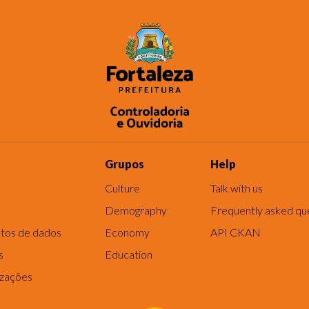
Grupos
Help
Culture
Talk with us
Demography
Frequently asked qu
tos de dados
Economy
API CKAN
s
Education
izações