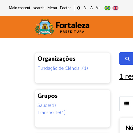
Main content
search
Menu
Footer
A-
A
A+
Organizações
Fundação de Ciência...(1)
1
re
Grupos
Saúde(1)
Transporte(1)
Nú