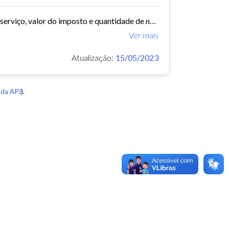
arquivo com data, bairro, cnae, descrição do cnae, segmento, valor do serviço, valor do imposto e quantidade de notas. Série histórica desde 2015. Vide dashboard no site do...
Ver mais
Atualização:
15/05/2023
da API
).