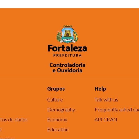
Grupos
Help
Culture
Talk with us
Demography
Frequently asked qu
tos de dados
Economy
API CKAN
s
Education