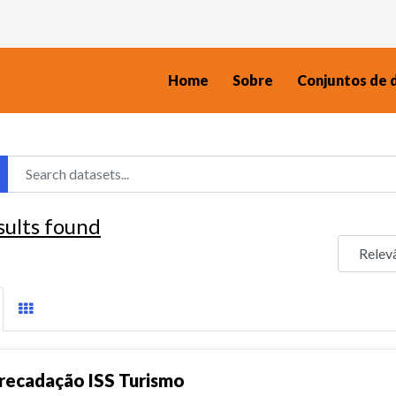
Home
Sobre
Conjuntos de 
sults found
recadação ISS Turismo