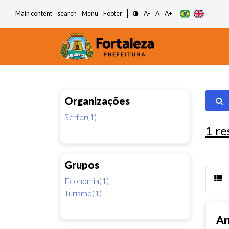
Main content
search
Menu
Footer
A-
A
A+
Organizações
Setfor(1)
1
re
Grupos
Economia(1)
Turismo(1)
Ar