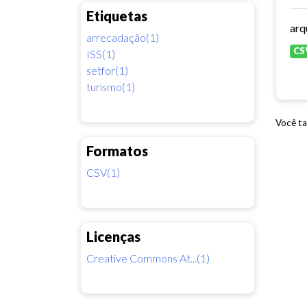
Etiquetas
arrecadação(1)
CS
ISS(1)
setfor(1)
turismo(1)
Você ta
Formatos
CSV(1)
Licenças
Creative Commons At...(1)