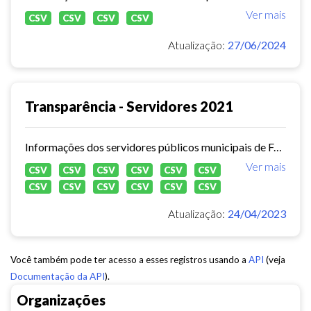
Ver mais
CSV
CSV
CSV
CSV
Atualização:
27/06/2024
Transparência - Servidores 2021
Informações dos servidores públicos municipais de Fortaleza referente ao ano de 2021.
Ver mais
CSV
CSV
CSV
CSV
CSV
CSV
CSV
CSV
CSV
CSV
CSV
CSV
Atualização:
24/04/2023
Você também pode ter acesso a esses registros usando a
API
(veja
Documentação da API
).
Organizações