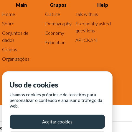
Main
Grupos
Help
Home
Culture
Talk with us
Sobre
Demography
Frequently asked
questions
Conjuntos de
Economy
dados
API CKAN
Education
Grupos
Organizações
Uso de cookies
Usamos cookies próprios e de terceiros para
personalizar o conteúdo e analisar o tráfego da
web.
Aceitar cookies
© Fortaleza Digital || CITINOVA - Fundação de Ciência,