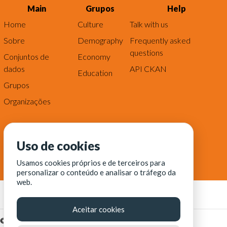
Main
Grupos
Help
Home
Culture
Talk with us
Sobre
Demography
Frequently asked
questions
Conjuntos de
Economy
dados
API CKAN
Education
Grupos
Organizações
Uso de cookies
Usamos cookies próprios e de terceiros para
personalizar o conteúdo e analisar o tráfego da
web.
Aceitar cookies
© Fortaleza Digital || CITINOVA - Fundação de Ciência,