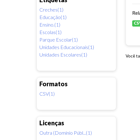
Creches(1)
Rel
Educação(1)
CS
Ensino.(1)
Escolas(1)
Parque Escolar(1)
Unidades Educacionais(1)
Unidades Escolares(1)
Você ta
Formatos
CSV(1)
Licenças
Outra (Domínio Públ...(1)