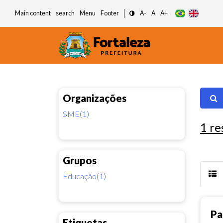
Main content
search
Menu
Footer
A-
A
A+
Organizações
SME(1)
1
re
Grupos
Educação(1)
Pa
Etiquetas