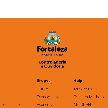
Grupos
Help
Culture
Talk with us
Demography
Frequently asked qu
tos de dados
Economy
API CKAN