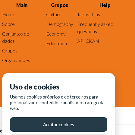
Main
Grupos
Help
Home
Culture
Talk with us
Sobre
Demography
Frequently asked
questions
Conjuntos de
Economy
dados
API CKAN
Education
Grupos
Organizações
Uso de cookies
Usamos cookies próprios e de terceiros para
personalizar o conteúdo e analisar o tráfego da
web.
Aceitar cookies
© Fortaleza Digital || CITINOVA - Fundação de Ciência,