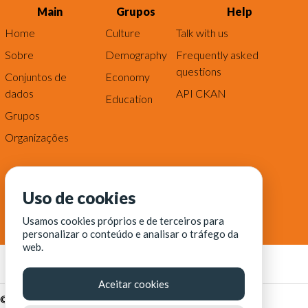
Main
Grupos
Help
Home
Culture
Talk with us
Sobre
Demography
Frequently asked
questions
Conjuntos de
Economy
dados
API CKAN
Education
Grupos
Organizações
Uso de cookies
Usamos cookies próprios e de terceiros para
personalizar o conteúdo e analisar o tráfego da
web.
Aceitar cookies
© Fortaleza Digital || CITINOVA - Fundação de Ciência,