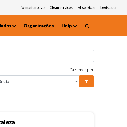
Information page
Clean services
All services
Legislation
dados
Organizações
Help
Environment and Urbanism
Frequently asked questions
Ordenar por
taleza