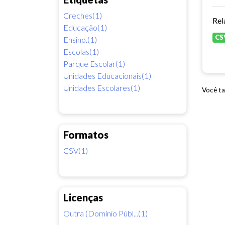
Creches(1)
Rel
Educação(1)
CS
Ensino.(1)
Escolas(1)
Parque Escolar(1)
Unidades Educacionais(1)
Unidades Escolares(1)
Você ta
Formatos
CSV(1)
Licenças
Outra (Domínio Públ...(1)