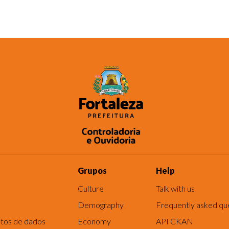
Grupos
Help
Culture
Talk with us
Demography
Frequently asked qu
tos de dados
Economy
API CKAN