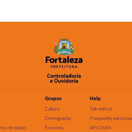
Grupos
Help
Culture
Talk with us
Demography
Frequently asked qu
tos de dados
Economy
API CKAN