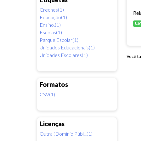
Creches(1)
Rel
Educação(1)
CS
Ensino.(1)
Escolas(1)
Parque Escolar(1)
Unidades Educacionais(1)
Unidades Escolares(1)
Você ta
Formatos
CSV(1)
Licenças
Outra (Domínio Públ...(1)