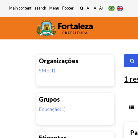
Main content
search
Menu
Footer
A-
A
A+
Organizações
SME(1)
1
re
Grupos
Educação(1)
Pa
Etiquetas