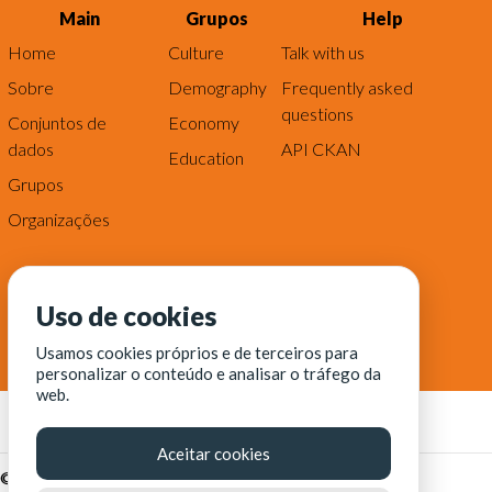
Main
Grupos
Help
Home
Culture
Talk with us
Sobre
Demography
Frequently asked
questions
Conjuntos de
Economy
dados
API CKAN
Education
Grupos
Organizações
Uso de cookies
Usamos cookies próprios e de terceiros para
personalizar o conteúdo e analisar o tráfego da
web.
Aceitar cookies
© Fortaleza Digital || CITINOVA - Fundação de Ciência,