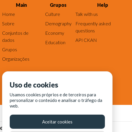
Main
Grupos
Help
Home
Culture
Talk with us
Sobre
Demography
Frequently asked
questions
Conjuntos de
Economy
dados
API CKAN
Education
Grupos
Organizações
Uso de cookies
Usamos cookies próprios e de terceiros para
personalizar o conteúdo e analisar o tráfego da
web.
Aceitar cookies
© Fortaleza Digital || CITINOVA - Fundação de Ciência,