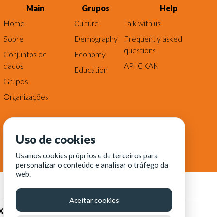
Main
Grupos
Help
Home
Culture
Talk with us
Sobre
Demography
Frequently asked
questions
Conjuntos de
Economy
dados
API CKAN
Education
Grupos
Organizações
Uso de cookies
Usamos cookies próprios e de terceiros para
personalizar o conteúdo e analisar o tráfego da
web.
Aceitar cookies
© Fortaleza Digital || CITINOVA - Fundação de Ciência,