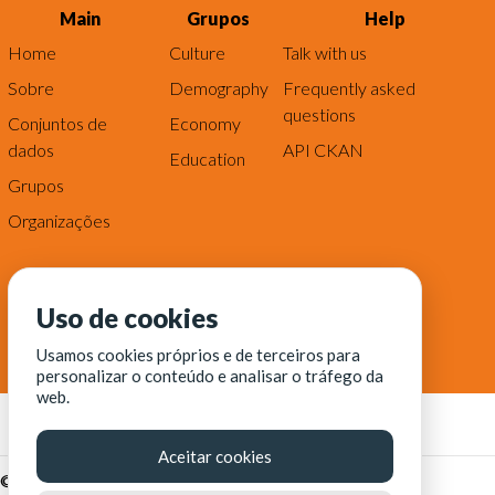
Main
Grupos
Help
Home
Culture
Talk with us
Sobre
Demography
Frequently asked
questions
Conjuntos de
Economy
dados
API CKAN
Education
Grupos
Organizações
Uso de cookies
Usamos cookies próprios e de terceiros para
personalizar o conteúdo e analisar o tráfego da
web.
Aceitar cookies
© Fortaleza Digital || CITINOVA - Fundação de Ciência,