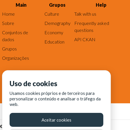
Main
Grupos
Help
Home
Culture
Talk with us
Sobre
Demography
Frequently asked
questions
Conjuntos de
Economy
dados
API CKAN
Education
Grupos
Organizações
Uso de cookies
Usamos cookies próprios e de terceiros para
personalizar o conteúdo e analisar o tráfego da
web.
Aceitar cookies
© Fortaleza Digital || CITINOVA - Fundação de Ciência,