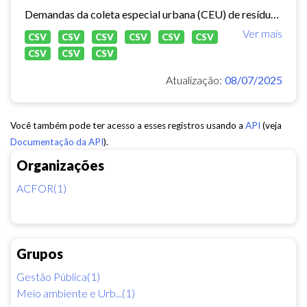
Demandas da coleta especial urbana (CEU) de resíduos sólidos no município de Fortaleza.
Ver mais
CSV
CSV
CSV
CSV
CSV
CSV
CSV
CSV
CSV
Atualização:
08/07/2025
Você também pode ter acesso a esses registros usando a
API
(veja
Documentação da API
).
Organizações
ACFOR(1)
Grupos
Gestão Pública(1)
Meio ambiente e Urb...(1)