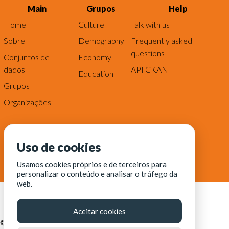
Main
Grupos
Help
Home
Culture
Talk with us
Sobre
Demography
Frequently asked
questions
Conjuntos de
Economy
dados
API CKAN
Education
Grupos
Organizações
Uso de cookies
Usamos cookies próprios e de terceiros para
personalizar o conteúdo e analisar o tráfego da
web.
Aceitar cookies
© Fortaleza Digital || CITINOVA - Fundação de Ciência,