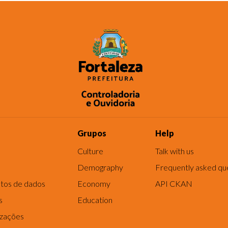
Grupos
Help
Culture
Talk with us
Demography
Frequently asked qu
tos de dados
Economy
API CKAN
s
Education
izações