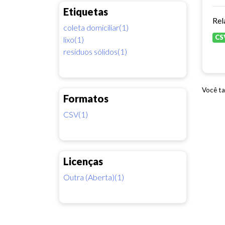
Etiquetas
Rel
coleta domiciliar(1)
CS
lixo(1)
resíduos sólidos(1)
Você ta
Formatos
CSV(1)
Licenças
Outra (Aberta)(1)