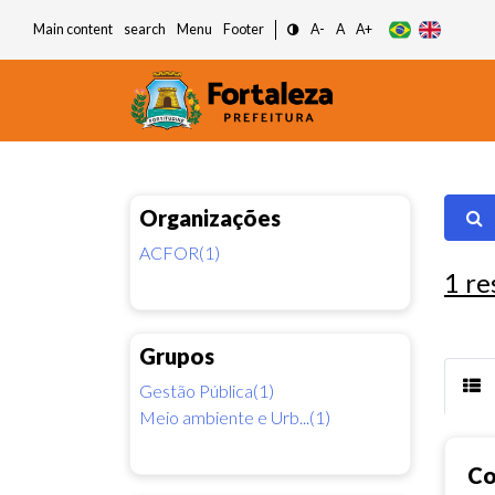
Main content
search
Menu
Footer
A-
A
A+
Organizações
ACFOR(1)
1
re
Grupos
Gestão Pública(1)
Meio ambiente e Urb...(1)
Co