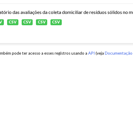
atório das avaliações da coleta domiciliar de resíduos sólidos no 
V
CSV
CSV
CSV
CSV
mbém pode ter acesso a esses registros usando a
API
(veja
Documentação 