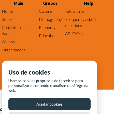
Main
Grupos
Help
Home
Culture
Talk with us
Sobre
Demography
Frequently asked
questions
Conjuntos de
Economy
dados
API CKAN
Education
Grupos
Organizações
Uso de cookies
Usamos cookies próprios e de terceiros para
personalizar o conteúdo e analisar o tráfego da
web.
Aceitar cookies
© Fortaleza Digital || CITINOVA - Fundação de Ciência,