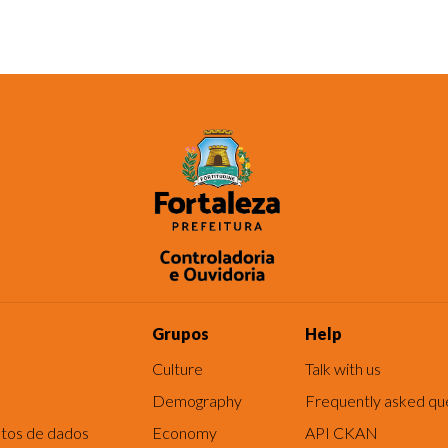
Grupos
Help
Culture
Talk with us
Demography
Frequently asked qu
tos de dados
Economy
API CKAN