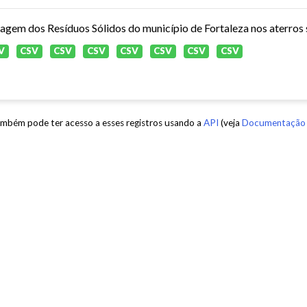
agem dos Resíduos Sólidos do município de Fortaleza nos aterros s
V
CSV
CSV
CSV
CSV
CSV
CSV
CSV
mbém pode ter acesso a esses registros usando a
API
(veja
Documentação 