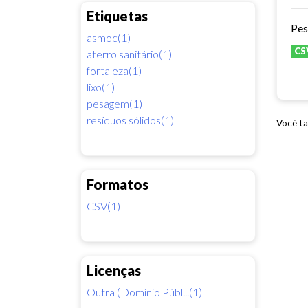
Etiquetas
Pes
asmoc(1)
CS
aterro sanitário(1)
fortaleza(1)
lixo(1)
pesagem(1)
resíduos sólidos(1)
Você ta
Formatos
CSV(1)
Licenças
Outra (Domínio Públ...(1)