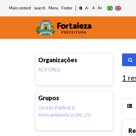
Main content
search
Menu
Footer
A-
A
A+
Organizações
ACFOR(1)
1
re
Grupos
Gestão Pública(1)
Meio ambiente e Urb...(1)
Re