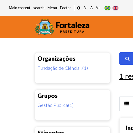
Main content
search
Menu
Footer
A-
A
A+
Organizações
Fundação de Ciência...(1)
1
re
Grupos
Gestão Pública(1)
In
Etiquetas