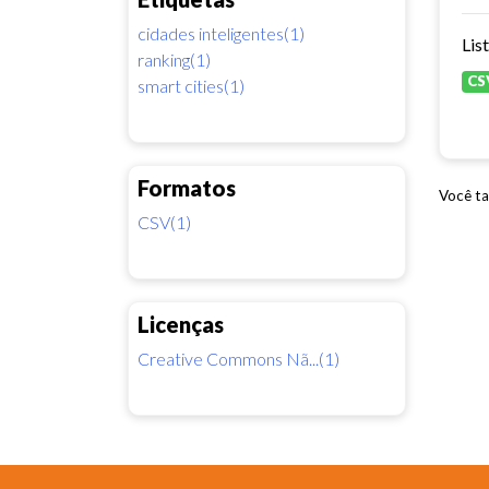
cidades inteligentes(1)
Lis
ranking(1)
CS
smart cities(1)
Formatos
Você ta
CSV(1)
Licenças
Creative Commons Nã...(1)