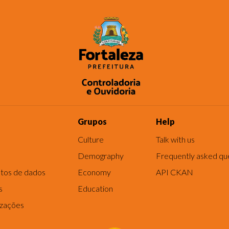
Grupos
Help
Culture
Talk with us
Demography
Frequently asked qu
tos de dados
Economy
API CKAN
s
Education
izações