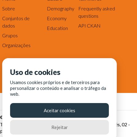
Sobre
Demography
Frequently asked
questions
Conjuntos de
Economy
dados
API CKAN
Education
Grupos
Organizações
Uso de cookies
Usamos cookies próprios e de terceiros para
personalizar o conteúdo e analisar o tráfego da
web.
Aceitar cookies
© Fortaleza Digital || CITINOVA - Fundação de Ciência,
Tecnologia e Inovação de Fortaleza - Rua dos Tremembés, 02 -
Rejeitar
Praia de Iracema - Fortaleza-CE