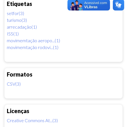
Etiquetas
setfor(3)
turismo(3)
arrecadação(1)
ISS(1)
movimemtação aeropo...(1)
movimemtação rodovi...(1)
Formatos
CSV(3)
Licenças
Creative Commons At...(3)