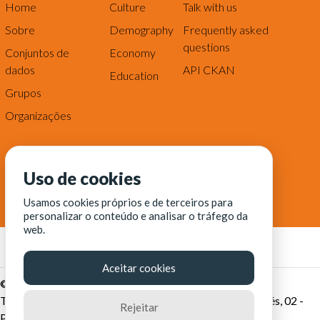
Home
Culture
Talk with us
Sobre
Demography
Frequently asked
questions
Conjuntos de
Economy
dados
API CKAN
Education
Grupos
Organizações
Uso de cookies
Usamos cookies próprios e de terceiros para
personalizar o conteúdo e analisar o tráfego da
web.
Aceitar cookies
© Fortaleza Digital || CITINOVA - Fundação de Ciência,
Tecnologia e Inovação de Fortaleza - Rua dos Tremembés, 02 -
Rejeitar
Praia de Iracema - Fortaleza-CE