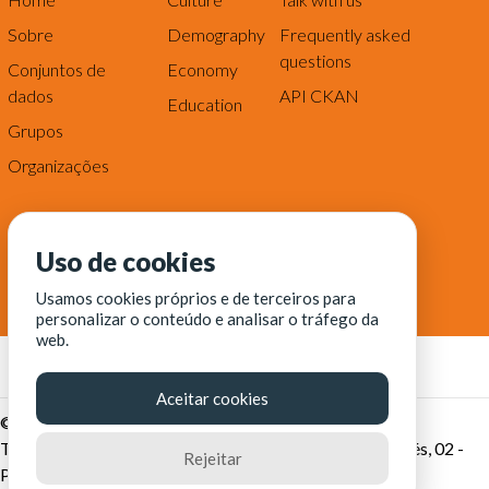
Sobre
Demography
Frequently asked
questions
Conjuntos de
Economy
dados
API CKAN
Education
Grupos
Organizações
Uso de cookies
Usamos cookies próprios e de terceiros para
personalizar o conteúdo e analisar o tráfego da
web.
Aceitar cookies
© Fortaleza Digital || CITINOVA - Fundação de Ciência,
Tecnologia e Inovação de Fortaleza - Rua dos Tremembés, 02 -
Rejeitar
Praia de Iracema - Fortaleza-CE