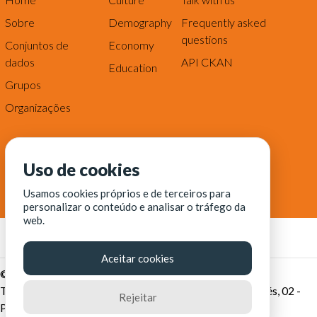
Sobre
Demography
Frequently asked
questions
Conjuntos de
Economy
dados
API CKAN
Education
Grupos
Organizações
Uso de cookies
Usamos cookies próprios e de terceiros para
personalizar o conteúdo e analisar o tráfego da
web.
Aceitar cookies
© Fortaleza Digital || CITINOVA - Fundação de Ciência,
Tecnologia e Inovação de Fortaleza - Rua dos Tremembés, 02 -
Rejeitar
Praia de Iracema - Fortaleza-CE