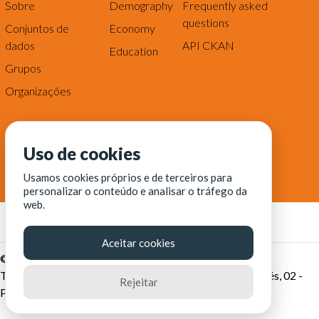
Sobre
Demography
Frequently asked
questions
Conjuntos de
Economy
dados
API CKAN
Education
Grupos
Organizações
Uso de cookies
Usamos cookies próprios e de terceiros para
personalizar o conteúdo e analisar o tráfego da
web.
Aceitar cookies
© Fortaleza Digital || CITINOVA - Fundação de Ciência,
Tecnologia e Inovação de Fortaleza - Rua dos Tremembés, 02 -
Rejeitar
Praia de Iracema - Fortaleza-CE