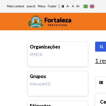
Main content
search
Menu
Footer
A-
A
A+
Organizações
SME(1)
1
re
Grupos
Educação(1)
Ce
Etiquetas