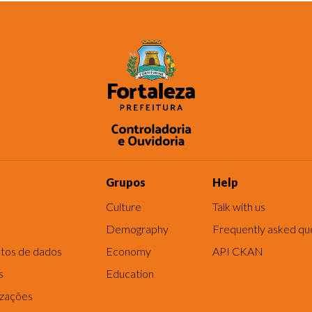
Grupos
Help
Culture
Talk with us
Demography
Frequently asked qu
tos de dados
Economy
API CKAN
s
Education
izações