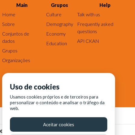
Main
Grupos
Help
Home
Culture
Talk with us
Sobre
Demography
Frequently asked
questions
Conjuntos de
Economy
dados
API CKAN
Education
Grupos
Organizações
Uso de cookies
Usamos cookies próprios e de terceiros para
personalizar o conteúdo e analisar o tráfego da
web.
Aceitar cookies
© Fortaleza Digital || CITINOVA - Fundação de Ciência,